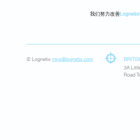
我们努力改善
Logneti
© Lognetix
mng@lognetix.com
BRITIS
3A Litt
Road T